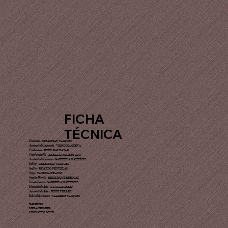
FICHA
TÉCNICA
Dirección
-
SEBASTIÁN VÁZQUEZ
Asistente de Dirección
-
VERÓNICA CUEVA
Producción
-
ITZEL BALTAZAR
Cinefotografía
-
KARLA LUCIA PAQUINI
Asistente de Cámara
-
GABRIELA MARTÍNEZ
Editor
-
SEBASTIÁN VÁZQUEZ
Gaffer
-
RICARDO PEÑUELAS​
Grip
-
VANESSA PICAZZO
Sonido Directo
-
ERICK MONTERROSAS
Diseño Sonoro
-
GABRIELA MARTÍNEZ
Dirección de Arte
-
LUNA LAUREAN
Asistente de Arte
-
JESÚS TELLEZ
Behind the Scenes
-
VLADIMIR VÁZQUEZ
TALENTO
MELANIE MIEL
LEONARDO SOLÍS