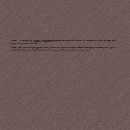
“Se Trata de Ti" se construye desde el
silencio que deja la ausencia.
Una pieza íntima donde el duelo no es un proceso lineal, sino un espacio suspendido en el tiempo, donde
avanzar parece traición y quedarse duele igual.
La cámara observa de cerca, casi sin respirar, capturando miradas que evitan el presente y habitaciones cargadas de memoria. La nostalgia aquí no es recuerdo dulce, es peso: una
presencia invisible que habita cada encuadre. Un retrato honesto de esa etapa en la que el mundo sigue… pero uno todavía no puede.