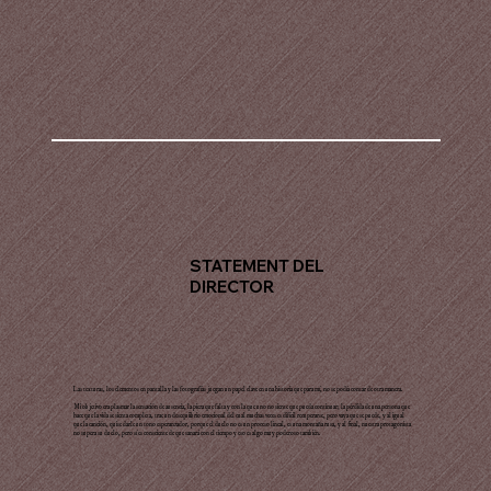
STATEMENT DEL
DIRECTOR
Las texturas, los elementos en pantalla y las fotografías juegan un papel clave en una historia que para mí, no se podía contar de otra manera.
Mi objetivo era plasmar la sensación de ausencia, la pieza que falta y con la que uno no siente que pueda continuar; la pérdida de una persona que
hace que la vida se sienta completa, trae un desequiibrio emocional del cual muchas veces es difícil recuperarse, pero vaya que se puede, y al igual
que la canción, quise darle un tono esperanzador, porque el duelo no es un proceso lineal, es una montaña rusa, y al final, nuestra protagonista
no supera su duelo, pero sí es consciente de que sanará con el tiempo y eso es algo muy poderoso también.